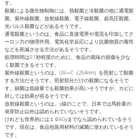
す。
殺菌による微生物制御には、熱殺菌と冷殺菌の他に通電殺
菌、紫外線殺菌、放射線殺菌、電子線殺菌、超高圧殺菌、
光パルス殺菌などがあるそうです。
通電殺菌というのは、食品に直接電界や電流を印加してク
ーロン力の物理作用、電気化学反応により抗菌物質の毒性
などを死滅させる方法があるそうです。
処理時間は0.1秒程度のために、食品の風味の損傷を少な
く殺菌できるそうです。
紫外線殺菌というのは、UV―C（254nm）を照射して殺菌
する方法だそうです。照射部分だけの殺菌になるそうで
す。細菌は低線量でも殺菌効果が高いそうですが、カビに
対しては効果が劣るそうです。
放射線殺菌というのは、γ線のことで、日本では馬鈴薯の
発芽防止以外は認められていないそうです。
けれども世界的には１０kGyまでなら認められているそう
です。現在は、食品包装用材料の滅菌に使われているそう
です。