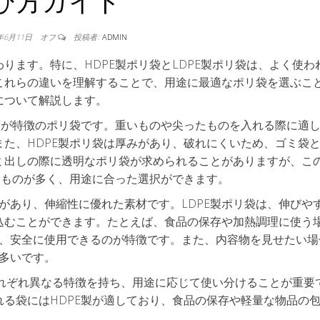
び方ガイド
4年6月11日
オフ
投稿者:
ADMIN
ります。特に、HDPE製ポリ袋とLDPE製ポリ袋は、よく使わ
これらの違いを理解することで、用途に最適なポリ袋を選ぶこ
について解説します。
度が特徴のポリ袋です。重いものや尖ったものを入れる際に適
た、HDPE製ポリ袋は厚みがあり、破れにくいため、ゴミ袋
ミ出しの際に透明なポリ袋が求められることがありますが、こ
なものが多く、用途に合った選択ができます。
性があり、伸縮性に優れた素材です。LDPE製ポリ袋は、伸びや
込むことができます。たとえば、食品の保存や加熱調理に使う
め、安全に使用できるのが特徴です。また、内容物を見せたい場
が多いです。
、それぞれ異なる特徴を持ち、用途に応じて使い分けることが重要
る袋にはHDPE製が適しており、食品の保存や軽量な物品の