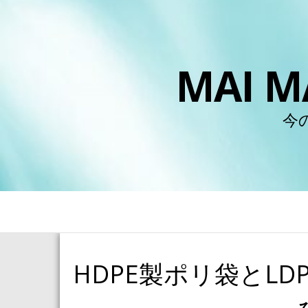
MAI
今
HDPE製ポリ袋とL