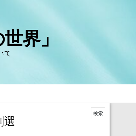
の世界」
いて
検索:
別選